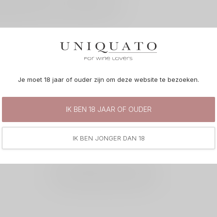
eeld gepocheerde vis met romige saus en
Je moet 18 jaar of ouder zijn om deze website te bezoeken.
IK BEN 18 JAAR OF OUDER
aramel en toast; krachtig en fris
IK BEN JONGER DAN 18
JE BEOORDELING TOEVOEGEN