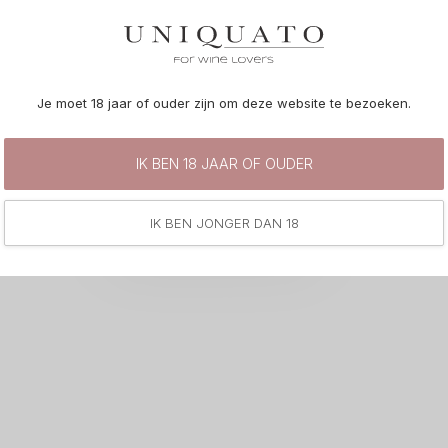
Je moet 18 jaar of ouder zijn om deze website te bezoeken.
IK BEN 18 JAAR OF OUDER
IK BEN JONGER DAN 18
JE BEOORDELING TOEVOEGEN