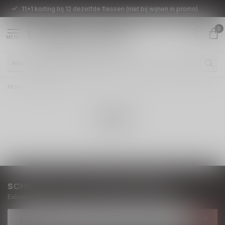
11+1 korting bij 12 dezelfde flessen (niet bij wijnen in promo)
0
MENU
Home
/
Tags
TAGS
SCHRIJF JE IN OP ONZE NIEUWSBRIEF
Exlusieve deals en inspiratie, rechtstreeks in je mailbox.