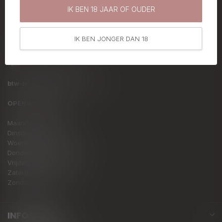
IK BEN 18 JAAR OF OUDER
België
+32 (0) 478 94 73 82
IK BEN JONGER DAN 18
info@uniquato.be
btw-nummer:
BE0828.813.728
OPENINGSTIJDEN:
Maandag: Gesloten
Dinsdag: Gesloten
Woensdag: 11.00 – 18.00
Donderdag: 11.00 – 18.00
Vrijdag: 10.00 – 18.00
Zaterdag: 10.00 – 17.00
Zondag: Gesloten
INFORMATIE