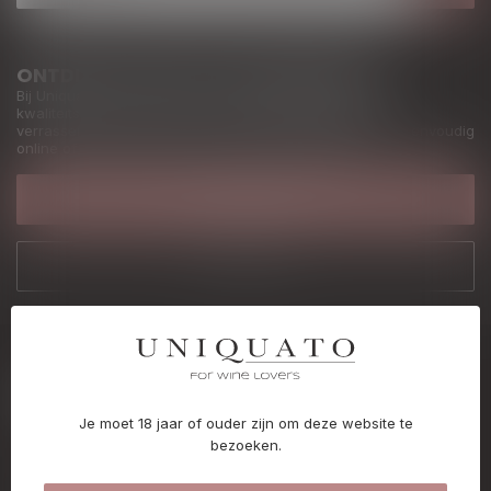
ONTDEK WIJN ZOALS HET BEDOELD IS
Bij Uniquato vind je eerlijke, zorgvuldig geselecteerde
kwaliteitswijnen uit Europa en daarbuiten. Toegankelijk,
verrassend en altijd met oog voor vakmanschap. Bestel eenvoudig
online of kom langs in onze winkel in Oudsbergen.
KLANTENSERVICE
ONZE WINKEL
UNIQUATO
Gepassioneerd door unieke kwaliteitswijnen
Je moet 18 jaar of ouder zijn om deze website te
bezoeken.
Dorpsplein 8 - 2
3660 Oudsbergen