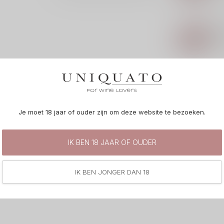
CAD
Cad
Op 
Je moet 18 jaar of ouder zijn om deze website te bezoeken.
IK BEN 18 JAAR OF OUDER
IK BEN JONGER DAN 18