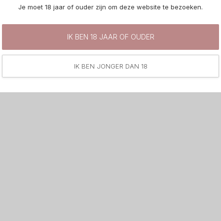
Je moet 18 jaar of ouder zijn om deze website te bezoeken.
IK BEN 18 JAAR OF OUDER
JE BEOORDELING TOEVOEGEN
IK BEN JONGER DAN 18